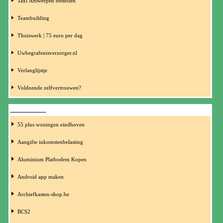
Taxi Antwerpen bestellen
Teambuilding
Thuiswerk | 75 euro per dag
Uwbegrafenisverzorger.nl
Verlanglijstje
Voldoende zelfvertrouwen?
DIVERSEN 2
55 plus woningen eindhoven
Aangifte inkomstenbelasting
Aluminium Platbodem Kopen
Android app maken
Archiefkasten-shop.be
BCS2