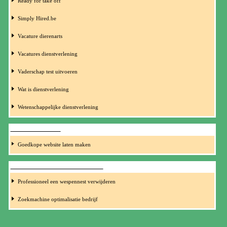
Ready for take off
Simply Hired.be
Vacature dierenarts
Vacatures dienstverlening
Vaderschap test uitvoeren
Wat is dienstverlening
Wetenschappelijke dienstverlening
WEBDESIGNERS
Goedkope website laten maken
ZOEKMACHINE OPTIMALISATIE
Professioneel een wespennest verwijderen
Zoekmachine optimalisatie bedrijf