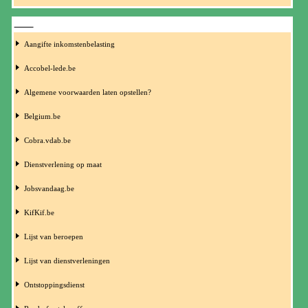
INFO
Aangifte inkomstenbelasting
Accobel-lede.be
Algemene voorwaarden laten opstellen?
Belgium.be
Cobra.vdab.be
Dienstverlening op maat
Jobsvandaag.be
KifKif.be
Lijst van beroepen
Lijst van dienstverleningen
Ontstoppingsdienst